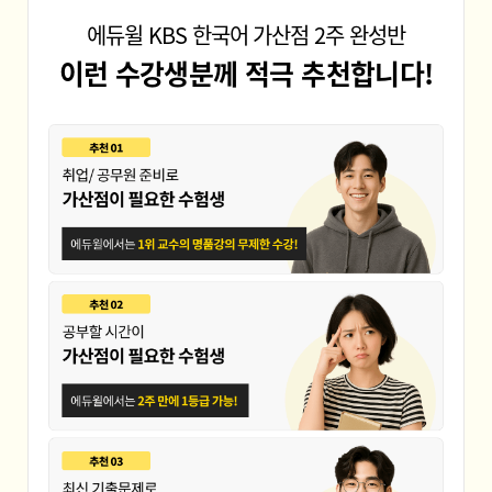
공주영상대
대구가톨릭대
에듀윌 KBS 한국어 가산점 2주 완성반
대진대
동신대
이런 수강생분께 적극 추천합니다!
서울대
순천향대
아주대 대학원
위덕대
청주대
한국외대
경기대
경희대
군산대
대구대
덕성여대법학과
동아대
성균관대
신라대
안양대
전주대
춘천교육대
한양대