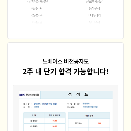
경향신문
머니투데이
세계일보
우리은행
파워킹시스템
한국고전번역원
한국남동발전
한국농어촌공사
한국석유관리원
한국일보
한국전력
해외한국어방송인턴집
KBS
국민건강보험공단
국악방송
농수산홈쇼핑
노베이스 비전공자도
도로교통공단
마포구청
경향신문
서울신문사
2주 내 단기 합격 가능합니다!
스포츠서울
전주방송JTV
한겨레신문
한국교육방송공사
한국농총경제연구원
한국생산성본부
한국수자원공사
한국자산공사
한국지도자육성장학
간부사관
여군부사관
법무부사관
군악부사관
학사부사관
육군부사관
민간부사관