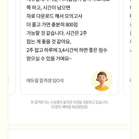
파워킹시스템
한국고전번역원
한국남동발전
한국농어촌공사
한국석유관리원
한국일보
한국전력
해외한국어방송인턴집
KBS
국민건강보험공단
국악방송
농수산홈쇼핑
도로교통공단
마포구청
경향신문
서울신문사
스포츠서울
전주방송JTV
한겨레신문
한국교육방송공사
한국농총경제연구원
한국생산성본부
한국수자원공사
한국자산공사
한국지도자육성장학
간부사관
여군부사관
법무부사관
본 합격후기는 수강생의 솔직한 의견을 포함하고 있습니다.
군악부사관
학사부사관
(이벤트 혜택을 제공받았음)
육군부사관
민간부사관
헌병부사관
군종부사관
현역부사관
여군사관
간부사관
경인교대