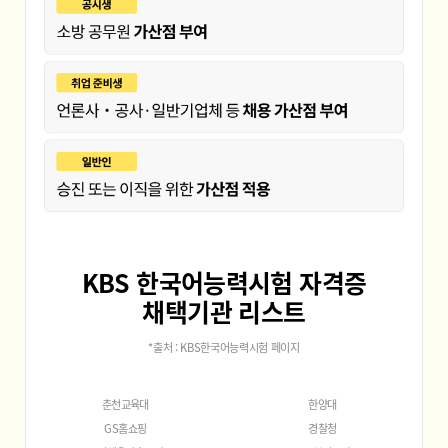
경기대
경희대
군산대
대구대
KBS 한국어능력시험 자격증
덕성여대법학과
동아대
채택기관 리스트
성균관대
신라대
안양대
전주대
*출처 : KBS한국어능력시험 페이지
춘천교육대
한양대
GS홈쇼핑
경찰청
국민체육진흥공단
근로복지공단
농심기획
동작구청