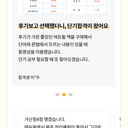
헌병부사관
군종부사관
현역부사관
여군사관
간부사관
경인교대
공주영상대
대구가톨릭대
대진대
동신대
서울대
순천향대
아주대 대학원
위덕대
청주대
한국외대
경기대
경희대
군산대
대구대
덕성여대법학과
동아대
성균관대
신라대
안양대
전주대
춘천교육대
한양대
GS홈쇼핑
경찰청
국민체육진흥공단
근로복지공단
농심기획
동작구청
경향신문
머니투데이
세계일보
우리은행