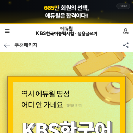
5
8
7
만
회원의 선택,
근거보기
에듀윌
은 합격이다!
에듀윌
KBS한국어능력시험 · 실용글쓰기
추천패키지