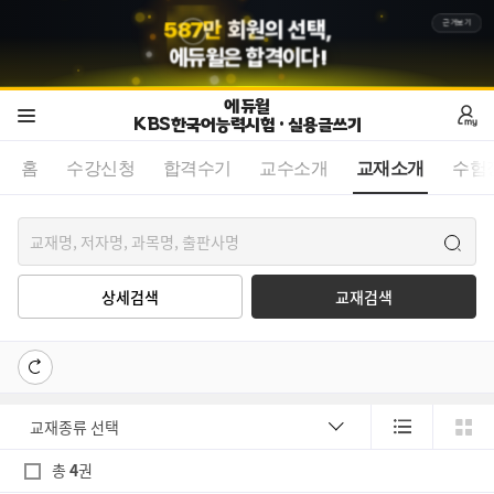
5
8
7
만
회원의 선택,
근거보기
에듀윌
은 합격이다!
에듀윌
KBS한국어능력시험 · 실용글쓰기
홈
수강신청
합격수기
교수소개
교재소개
수험
상세검색
교재검색
총
4
권