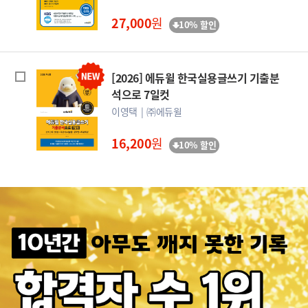
27,000
원
10% 할인
[2026] 에듀윌 한국실용글쓰기 기출분
석으로 7일컷
이영택
㈜에듀윌
16,200
원
10% 할인